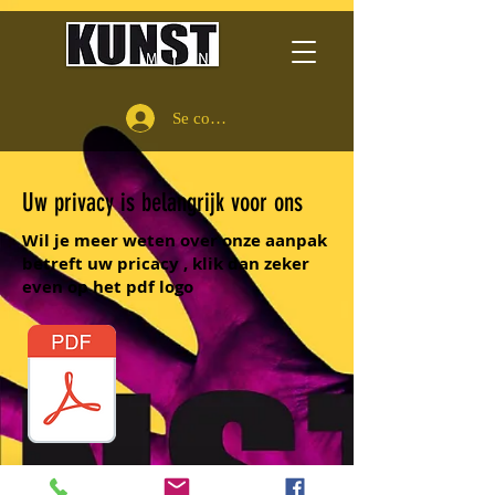
Se connecter
Uw privacy is belangrijk voor ons
Wil je meer weten over onze aanpak
betreft uw pricacy , klik dan zeker
even op het pdf logo