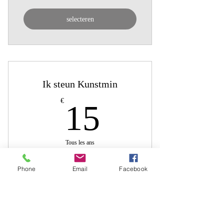
selecteren
Ik steun Kunstmin
15€
€
15
Tous les ans
Phone
Email
Facebook
selecteren