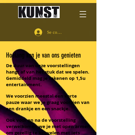
Se connecter
Hoelang kan je van ons genieten
De duur van onze voorstellingen
hangt af van het stuk dat we spelen.
Gemiddeld mag je rekenen op 1,5u
entertainment.
We voorzien meestal een korte
pauze waar we je graag voorzien van
een drankje en een snackje.
Ook voor en na de voorstelling
verwelkomen we je met open armen
om gezellig te keuvelen met iets