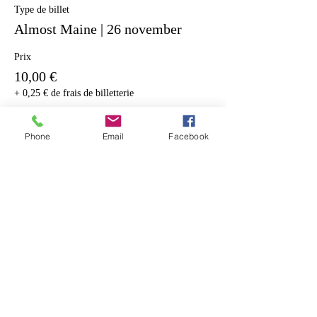
Type de billet
Almost Maine | 26 november
Prix
10,00 €
+ 0,25 € de frais de billetterie
Phone
Email
Facebook
Vente expirée
Type de billet
Almost Maine | 27 november
Prix
10,00 €
+ 0,25 € de frais de billetterie