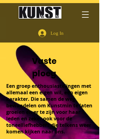
Log In
Vaste
ploeg
Een groep enthousiastelingen met
allemaal een eigen wil, een eigen
karakter. Die samen de weg
bewandelen om Kunstmin te laten
groeien en er te zijn voor haar
leden en zeker ook voor de
toneelliefhebbers die telkens weer
komen kijken naar ons.