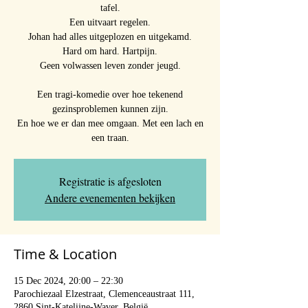
tafel.
Een uitvaart regelen.
Johan had alles uitgeplozen en uitgekamd.
Hard om hard. Hartpijn.
Geen volwassen leven zonder jeugd.
Een tragi-komedie over hoe tekenend
gezinsproblemen kunnen zijn.
En hoe we er dan mee omgaan. Met een lach en
een traan.
Registratie is afgesloten
Andere evenementen bekijken
Time & Location
15 Dec 2024, 20:00 – 22:30
Parochiezaal Elzestraat, Clemenceaustraat 111,
2860 Sint-Katelijne-Waver, België