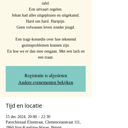
tafel.
Een uitvaart regelen.
Johan had alles uitgeplozen en uitgekamd.
Hard om hard. Hartpijn.
Geen volwassen leven zonder jeugd.
Een tragi-komedie over hoe tekenend
gezinsproblemen kunnen zijn.
En hoe we er dan mee omgaan. Met een lach en
een traan.
Registratie is afgesloten
Andere evenementen bekijken
Tijd en locatie
15 dec 2024, 20:00 – 22:30
Parochiezaal Elzestraat, Clemenceaustraat 111,
2860 Sint-Katelijne-Waver, België