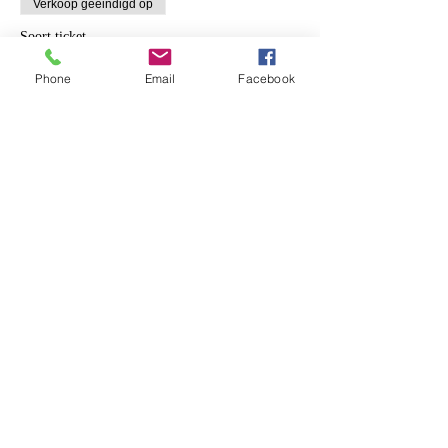
Verkoop geëindigd op
Soort ticket
Welkom in het bos - volwassen
Phone
Email
Facebook
Meer info
Prijs
€ 12,00
+€ 0,30 servicekosten ticket
Deel dit evenement