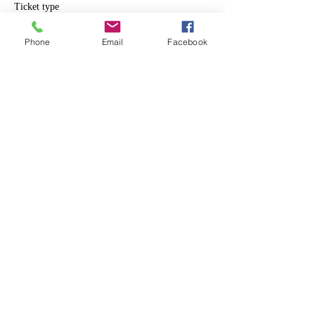
Ticket type
Om nooit te vergeten volwassen
Phone
Email
Facebook
More info
Price
€12.00
+€0.30 ticket service fee
Share this event