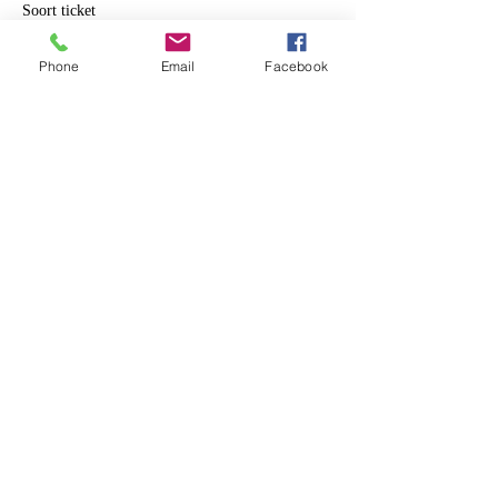
Soort ticket
Om nooit te vergeten volwassen
Phone
Email
Facebook
Meer info
Prijs
€ 12,00
+€ 0,30 servicekosten ticket
Deel dit evenement