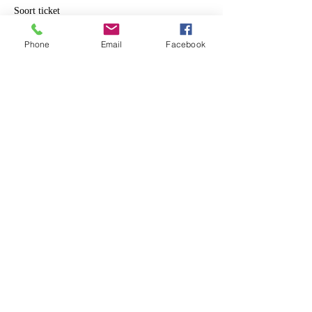
Soort ticket
Alletwee | volwassenen
Phone
Email
Facebook
Meer info
Prijs
€ 12,00
+€ 0,30 servicekosten ticket
Deel dit evenement