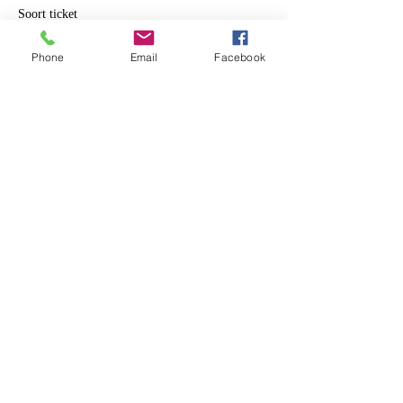
Soort ticket
Alletwee | -12 jaar
Phone
Email
Facebook
Meer info
Prijs
€ 10,00
+€ 0,25 servicekosten ticket
Deel dit evenement